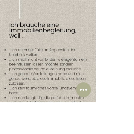
Ich brauche eine
Immobilienbegleitung,
weil ...
... ich unter der Fülle an Angeboten den
Überblick verliere.
... ich mich nicht von Dritten wie Eigentümern
beeinflussen lassen möchte sondern
professionelle neutrale Meinung brauche.
... Ich genaue Vorstellungen habe und nicht
genau weiß, ob diese Immobilie diese Ideen
zulassen.
... ich kein räumliches Vorstellungsvermögen
habe.
... ich nun langfristig die perfekte Immobilie
suche und
deshalb
sicher sein möchte, dass
ich die Richtige wähle.
... ich das volle Potential meiner neuen
Immobilie erkennen möchte.